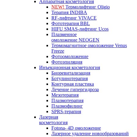
Аппаратная косметология
NEW!
Термолифтинг Oligio
Терапия INDIBA
RF-лифтинг VIVACE
Фототерапия BBL
HIFU SMAS-лифтинг Ucos
Плазменное
омоложение NEOGEN
Термомагнитное омоложение Venus
Freeze
Фотоомоложение
Фотоэпиляция
Инъекционная косметология
Биоревитализация
Ботулинотерапия
Контурная пластика
Лечение гипергидроза
Мезотерапия
Плазмотерапия
Плазмофилинг
SPRS-терапия
Лазерная
косметология
Fotona- 4D омоложение
Лазерное удаление новообразований