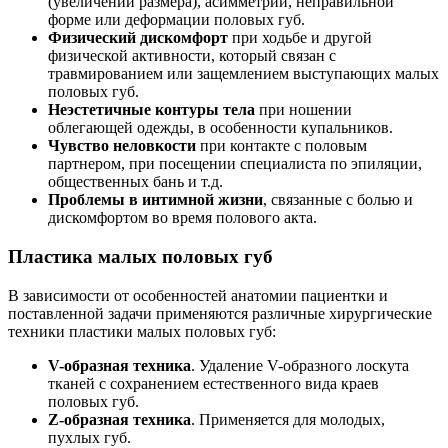
(увеличении размера), асимметрии, неправильной
форме или деформации половых губ.
Физический дискомфорт
при ходьбе и другой
физической активности, который связан с
травмированием или защемлением выступающих малых
половых губ.
Неэстетичные контуры тела
при ношении
облегающей одежды, в особенности купальников.
Чувство неловкости
при контакте с половым
партнером, при посещении специалиста по эпиляции,
общественных бань и т.д.
Проблемы в интимной жизни
, связанные с болью и
дискомфортом во время полового акта.
Пластика малых половых губ
В зависимости от особенностей анатомии пациентки и
поставленной задачи применяются различные хирургические
техники пластики малых половых губ:
V-образная техника
. Удаление V-образного лоскута
тканей с сохранением естественного вида краев
половых губ.
Z-образная техника
. Применяется для молодых,
пухлых губ.