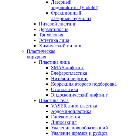
Лазерный
эндолифтинг (Endolift)
Фракционный
лазерный термолиз
Нитевой лифтинг
Дерматология
Трихология
Эстетика лица
Химический пилинг
Пластическая
хирургия
Пластика лица
SMAS-лифтинг
Блефаропластика
Нитевой лифтинг
Коррекция второго подбородка
Отопластика
Эндоскопический лифтинг
Пластика тела
VASER липопластика
Абдоминопластика
Гинекомастия
Липосакция
Удаление новообразований
Удаление шрамов и рубцов