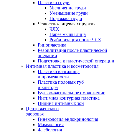
Пластика груди
Увеличение груди
Уменьшение груди
Подтяжка груди
Челюстно-лицевая хирургия
ЧЛХ
Парез мышц лица
Реабилитация после ЧЛХ
Ринопластика
Реабилитация после пластической
операции
Подготовка к пластической операции
Интимная пластика и косметология
Пластика влагалища
и промежности
Пластика половых губ
и клитора
Вульво-вагинальное омоложение
Интимная контурная пластика
Пилинг интимных зон
Центр женского
здоровья
Гинекология-эндокринология
Маммология
Флебология