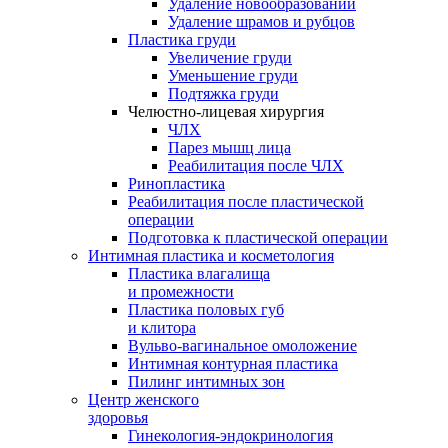
Удаление новообразований
Удаление шрамов и рубцов
Пластика груди
Увеличение груди
Уменьшение груди
Подтяжка груди
Челюстно-лицевая хирургия
ЧЛХ
Парез мышц лица
Реабилитация после ЧЛХ
Ринопластика
Реабилитация после пластической
операции
Подготовка к пластической операции
Интимная пластика и косметология
Пластика влагалища
и промежности
Пластика половых губ
и клитора
Вульво-вагинальное омоложение
Интимная контурная пластика
Пилинг интимных зон
Центр женского
здоровья
Гинекология-эндокринология