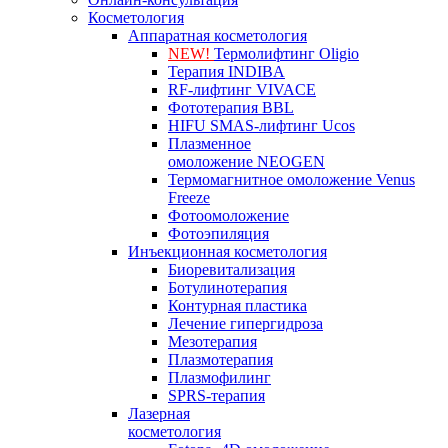
Косметология
Аппаратная косметология
NEW!
Термолифтинг Oligio
Терапия INDIBA
RF-лифтинг VIVACE
Фототерапия BBL
HIFU SMAS-лифтинг Ucos
Плазменное
омоложение NEOGEN
Термомагнитное омоложение Venus
Freeze
Фотоомоложение
Фотоэпиляция
Инъекционная косметология
Биоревитализация
Ботулинотерапия
Контурная пластика
Лечение гипергидроза
Мезотерапия
Плазмотерапия
Плазмофилинг
SPRS-терапия
Лазерная
косметология