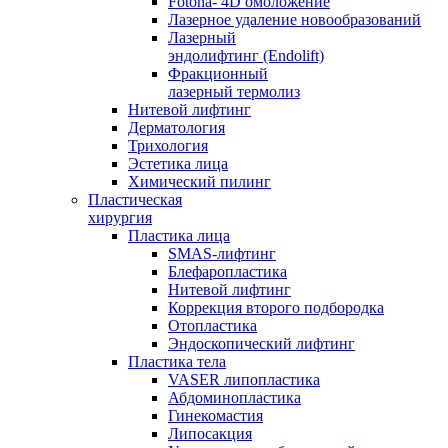
Fotona- 4D омоложение
Лазерное удаление новообразований
Лазерный
эндолифтинг (Endolift)
Фракционный
лазерный термолиз
Нитевой лифтинг
Дерматология
Трихология
Эстетика лица
Химический пилинг
Пластическая
хирургия
Пластика лица
SMAS-лифтинг
Блефаропластика
Нитевой лифтинг
Коррекция второго подбородка
Отопластика
Эндоскопический лифтинг
Пластика тела
VASER липопластика
Абдоминопластика
Гинекомастия
Липосакция