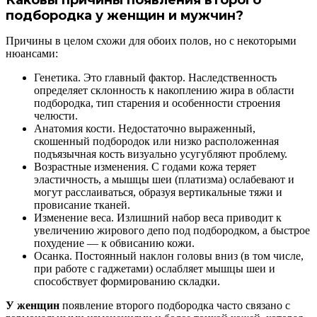
подбородка у женщин и мужчин?
Причины в целом схожи для обоих полов, но с некоторыми
нюансами:
Генетика. Это главный фактор. Наследственность
определяет склонность к накоплению жира в области
подбородка, тип старения и особенности строения
челюсти.
Анатомия кости. Недостаточно выраженный,
скошенный подбородок или низко расположенная
подъязычная кость визуально усугубляют проблему.
Возрастные изменения. С годами кожа теряет
эластичность, а мышцы шеи (платизма) ослабевают и
могут расслаиваться, образуя вертикальные тяжи и
провисание тканей.
Изменение веса. Излишний набор веса приводит к
увеличению жирового депо под подбородком, а быстрое
похудение — к обвисанию кожи.
Осанка. Постоянный наклон головы вниз (в том числе,
при работе с гаджетами) ослабляет мышцы шеи и
способствует формированию складки.
У женщин
появление второго подбородка часто связано с