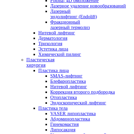
Fotona- 4D омоложение
Лазерное удаление новообразований
Лазерный
эндолифтинг (Endolift)
Фракционный
лазерный термолиз
Нитевой лифтинг
Дерматология
Трихология
Эстетика лица
Химический пилинг
Пластическая
хирургия
Пластика лица
SMAS-лифтинг
Блефаропластика
Нитевой лифтинг
Коррекция второго подбородка
Отопластика
Эндоскопический лифтинг
Пластика тела
VASER липопластика
Абдоминопластика
Гинекомастия
Липосакция