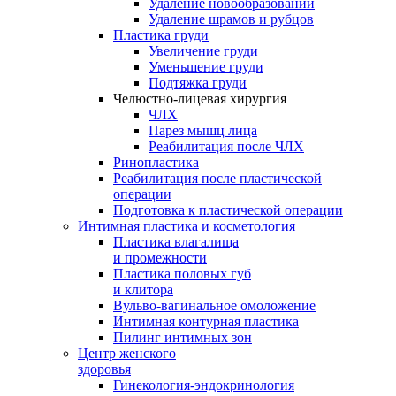
Удаление новообразований
Удаление шрамов и рубцов
Пластика груди
Увеличение груди
Уменьшение груди
Подтяжка груди
Челюстно-лицевая хирургия
ЧЛХ
Парез мышц лица
Реабилитация после ЧЛХ
Ринопластика
Реабилитация после пластической
операции
Подготовка к пластической операции
Интимная пластика и косметология
Пластика влагалища
и промежности
Пластика половых губ
и клитора
Вульво-вагинальное омоложение
Интимная контурная пластика
Пилинг интимных зон
Центр женского
здоровья
Гинекология-эндокринология