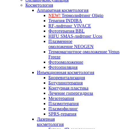
Косметология
Аппаратная косметология
NEW!
Термолифтинг Oligio
Терапия INDIBA
RF-лифтинг VIVACE
Фототерапия BBL
HIFU SMAS-лифтинг Ucos
Плазменное
омоложение NEOGEN
Термомагнитное омоложение Venus
Freeze
Фотоомоложение
Фотоэпиляция
Инъекционная косметология
Биоревитализация
Ботулинотерапия
Контурная пластика
Лечение гипергидроза
Мезотерапия
Плазмотерапия
Плазмофилинг
SPRS-терапия
Лазерная
косметология